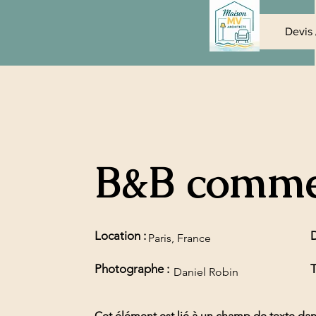
Maison MV
Devis 
Architecte 
B&B comme
Location :
D
Paris, France
Photographe :
T
Daniel Robin
Cet élément est lié à un champ de texte dan