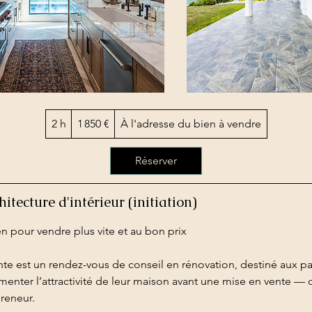
1 850
2 h
2
1 850 €
À l'adresse du bien à vendre
euros
h
Réserver
tecture d'intérieur (initiation)
n pour vendre plus vite et au bon prix
te est un rendez-vous de conseil en rénovation, destiné aux pa
menter l’attractivité de leur maison avant une mise en vente — 
reneur.