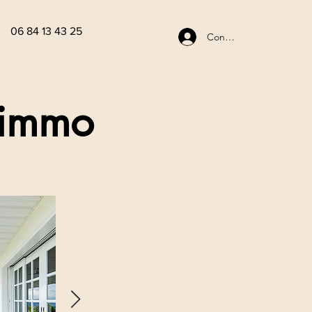
06 84 13 43 25
Connexion
 immo