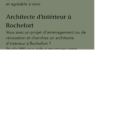
et agréable à vivre.
Architecte d’intérieur à
Rochefort
Vous avez un projet d’aménagement ou de
rénovation et cherchez un architecte
d’intérieur à Rochefort ?
Studio MV vous aide à structurer votre
projet, à faire les bons choix et à éviter les
erreurs coûteuses grâce à une analyse
précise de votre espace.
Chaque recommandation est pensée pour
s’adapter à votre logement, à votre budget
et à vos objectifs, sans solution
standardisée.
Architecte d’intérieur à
Saintes
En tant qu’architecte d’intérieur à Saintes,
Studio MV accompagne les particuliers
souhaitant améliorer la fonctionnalité et