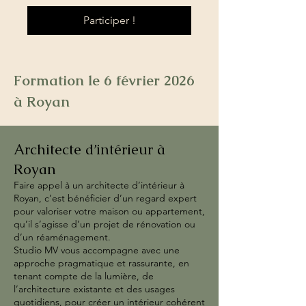
Participer !
Formation le 6 février 2026 
à Royan
Architecte d’intérieur à
Royan
Faire appel à un architecte d’intérieur à
Royan, c’est bénéficier d’un regard expert
pour valoriser votre maison ou appartement,
qu’il s’agisse d’un projet de rénovation ou
d’un réaménagement.
Studio MV vous accompagne avec une
approche pragmatique et rassurante, en
tenant compte de la lumière, de
l’architecture existante et des usages
quotidiens, pour créer un intérieur cohérent